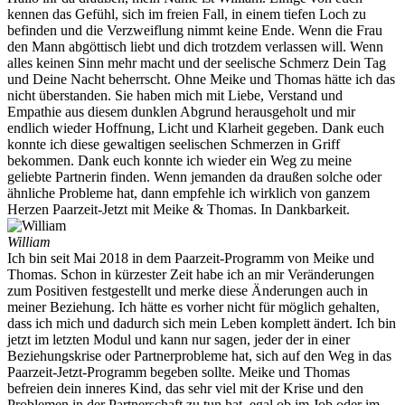
kennen das Gefühl, sich im freien Fall, in einem tiefen Loch zu
befinden und die Verzweiflung nimmt keine Ende. Wenn die Frau
den Mann abgöttisch liebt und dich trotzdem verlassen will. Wenn
alles keinen Sinn mehr macht und der seelische Schmerz Dein Tag
und Deine Nacht beherrscht. Ohne Meike und Thomas hätte ich das
nicht überstanden. Sie haben mich mit Liebe, Verstand und
Empathie aus diesem dunklen Abgrund herausgeholt und mir
endlich wieder Hoffnung, Licht und Klarheit gegeben. Dank euch
konnte ich diese gewaltigen seelischen Schmerzen in Griff
bekommen. Dank euch konnte ich wieder ein Weg zu meine
geliebte Partnerin finden. Wenn jemanden da draußen solche oder
ähnliche Probleme hat, dann empfehle ich wirklich von ganzem
Herzen Paarzeit-Jetzt mit Meike & Thomas. In Dankbarkeit.
William
Ich bin seit Mai 2018 in dem Paarzeit-Programm von Meike und
Thomas. Schon in kürzester Zeit habe ich an mir Veränderungen
zum Positiven festgestellt und merke diese Änderungen auch in
meiner Beziehung. Ich hätte es vorher nicht für möglich gehalten,
dass ich mich und dadurch sich mein Leben komplett ändert. Ich bin
jetzt im letzten Modul und kann nur sagen, jeder der in einer
Beziehungskrise oder Partnerprobleme hat, sich auf den Weg in das
Paarzeit-Jetzt-Programm begeben sollte. Meike und Thomas
befreien dein inneres Kind, das sehr viel mit der Krise und den
Problemen in der Partnerschaft zu tun hat, egal ob im Job oder im