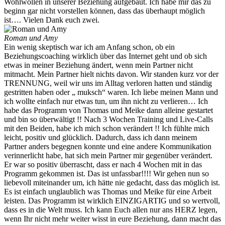
Wohlwollen in unserer Beziehung aufgebaut. Ich habe mir das zu
beginn gar nicht vorstellen können, dass das überhaupt möglich
ist…. Vielen Dank euch zwei.
Roman und Amy
Ein wenig skeptisch war ich am Anfang schon, ob ein
Beziehungscoaching wirklich über das Internet geht und ob sich
etwas in meiner Beziehung ändert, wenn mein Partner nicht
mitmacht. Mein Partner hielt nichts davon. Wir standen kurz vor der
TRENNUNG, weil wir uns im Alltag verloren hatten und ständig
gestritten haben oder „ muksch“ waren. Ich liebe meinen Mann und
ich wollte einfach nur etwas tun, um ihn nicht zu verlieren… Ich
habe das Programm von Thomas und Meike dann alleine gestartet
und bin so überwältigt !! Nach 3 Wochen Training und Live-Calls
mit den Beiden, habe ich mich schon verändert !! Ich fühlte mich
leicht, positiv und glücklich. Dadurch, dass ich dann meinem
Partner anders begegnen konnte und eine andere Kommunikation
verinnerlicht habe, hat sich mein Partner mir gegenüber verändert.
Er war so positiv überrascht, dass er nach 4 Wochen mit in das
Programm gekommen ist. Das ist unfassbar!!!! Wir gehen nun so
liebevoll miteinander um, ich hätte nie gedacht, dass das möglich ist.
Es ist einfach unglaublich was Thomas und Meike für eine Arbeit
leisten. Das Programm ist wirklich EINZIGARTIG und so wertvoll,
dass es in die Welt muss. Ich kann Euch allen nur ans HERZ legen,
wenn Ihr nicht mehr weiter wisst in eure Beziehung, dann macht das