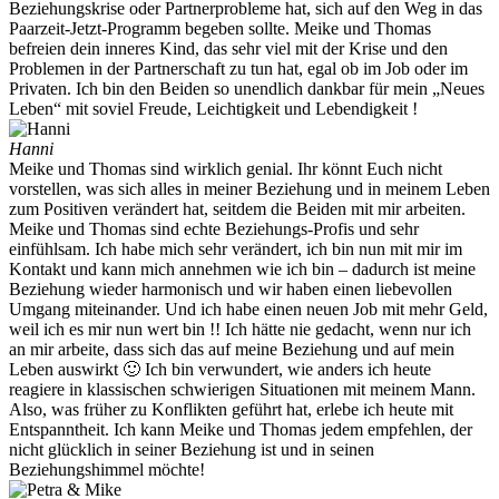
Beziehungskrise oder Partnerprobleme hat, sich auf den Weg in das
Paarzeit-Jetzt-Programm begeben sollte. Meike und Thomas
befreien dein inneres Kind, das sehr viel mit der Krise und den
Problemen in der Partnerschaft zu tun hat, egal ob im Job oder im
Privaten. Ich bin den Beiden so unendlich dankbar für mein „Neues
Leben“ mit soviel Freude, Leichtigkeit und Lebendigkeit !
Hanni
Meike und Thomas sind wirklich genial. Ihr könnt Euch nicht
vorstellen, was sich alles in meiner Beziehung und in meinem Leben
zum Positiven verändert hat, seitdem die Beiden mit mir arbeiten.
Meike und Thomas sind echte Beziehungs-Profis und sehr
einfühlsam. Ich habe mich sehr verändert, ich bin nun mit mir im
Kontakt und kann mich annehmen wie ich bin – dadurch ist meine
Beziehung wieder harmonisch und wir haben einen liebevollen
Umgang miteinander. Und ich habe einen neuen Job mit mehr Geld,
weil ich es mir nun wert bin !! Ich hätte nie gedacht, wenn nur ich
an mir arbeite, dass sich das auf meine Beziehung und auf mein
Leben auswirkt 🙂 Ich bin verwundert, wie anders ich heute
reagiere in klassischen schwierigen Situationen mit meinem Mann.
Also, was früher zu Konflikten geführt hat, erlebe ich heute mit
Entspanntheit. Ich kann Meike und Thomas jedem empfehlen, der
nicht glücklich in seiner Beziehung ist und in seinen
Beziehungshimmel möchte!