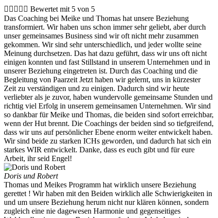





Bewertet mit 5 von 5
Das Coaching bei Meike und Thomas hat unsere Beziehung
transformiert. Wir haben uns schon immer sehr geliebt, aber durch
unser gemeinsames Business sind wir oft nicht mehr zusammen
gekommen. Wir sind sehr unterschiedlich, und jeder wollte seine
Meinung durchsetzen. Das hat dazu geführt, dass wir uns oft nicht
einigen konnten und fast Stillstand in unserem Unternehmen und in
unserer Beziehung eingetreten ist. Durch das Coaching und die
Begleitung von Paarzeit Jetzt haben wir gelernt, uns in kürzester
Zeit zu verständigen und zu einigen. Dadurch sind wir heute
verliebter als je zuvor, haben wundervolle gemeinsame Stunden und
richtig viel Erfolg in unserem gemeinsamen Unternehmen. Wir sind
so dankbar für Meike und Thomas, die beiden sind sofort erreichbar,
wenn der Hut brennt. Die Coachings der beiden sind so tiefgreifend,
dass wir uns auf persönlicher Ebene enorm weiter entwickelt haben.
Wir sind beide zu starken ICHs geworden, und dadurch hat sich ein
starkes WIR entwickelt. Danke, dass es euch gibt und für eure
Arbeit, ihr seid Engel!
Doris und Robert
Thomas und Meikes Programm hat wirklich unsere Beziehung
gerettet ! Wir haben mit den Beiden wirklich alle Schwierigkeiten in
und um unsere Beziehung herum nicht nur klären können, sondern
zugleich eine nie dagewesen Harmonie und gegenseitiges