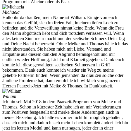
Programm mit. Alleine oder als Paar.
Michaela
Hallo ihr da draußen, mein Name ist William. Einige von euch
kennen das Gefühl, sich im freien Fall, in einem tiefen Loch zu
befinden und die Verzweiflung nimmt keine Ende. Wenn die Frau
den Mann abgöttisch liebt und dich trotzdem verlassen will. Wenn
alles keinen Sinn mehr macht und der seelische Schmerz Dein Tag
und Deine Nacht beherrscht. Ohne Meike und Thomas hätte ich das
nicht überstanden. Sie haben mich mit Liebe, Verstand und
Empathie aus diesem dunklen Abgrund herausgeholt und mir
endlich wieder Hoffnung, Licht und Klarheit gegeben. Dank euch
konnte ich diese gewaltigen seelischen Schmerzen in Griff
bekommen. Dank euch konnte ich wieder ein Weg zu meine
geliebte Partnerin finden. Wenn jemanden da draußen solche oder
ähnliche Probleme hat, dann empfehle ich wirklich von ganzem
Herzen Paarzeit-Jetzt mit Meike & Thomas. In Dankbarkeit.
William
Ich bin seit Mai 2018 in dem Paarzeit-Programm von Meike und
Thomas. Schon in kürzester Zeit habe ich an mir Veränderungen
zum Positiven festgestellt und merke diese Änderungen auch in
meiner Beziehung. Ich hätte es vorher nicht für möglich gehalten,
dass ich mich und dadurch sich mein Leben komplett ändert. Ich bin
jetzt im letzten Modul und kann nur sagen, jeder der in einer