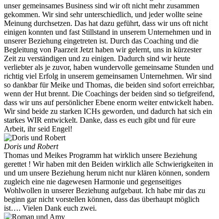
unser gemeinsames Business sind wir oft nicht mehr zusammen
gekommen. Wir sind sehr unterschiedlich, und jeder wollte seine
Meinung durchsetzen. Das hat dazu geführt, dass wir uns oft nicht
einigen konnten und fast Stillstand in unserem Unternehmen und in
unserer Beziehung eingetreten ist. Durch das Coaching und die
Begleitung von Paarzeit Jetzt haben wir gelernt, uns in kürzester
Zeit zu verständigen und zu einigen. Dadurch sind wir heute
verliebter als je zuvor, haben wundervolle gemeinsame Stunden und
richtig viel Erfolg in unserem gemeinsamen Unternehmen. Wir sind
so dankbar für Meike und Thomas, die beiden sind sofort erreichbar,
wenn der Hut brennt. Die Coachings der beiden sind so tiefgreifend,
dass wir uns auf persönlicher Ebene enorm weiter entwickelt haben.
Wir sind beide zu starken ICHs geworden, und dadurch hat sich ein
starkes WIR entwickelt. Danke, dass es euch gibt und für eure
Arbeit, ihr seid Engel!
Doris und Robert
Thomas und Meikes Programm hat wirklich unsere Beziehung
gerettet ! Wir haben mit den Beiden wirklich alle Schwierigkeiten in
und um unsere Beziehung herum nicht nur klären können, sondern
zugleich eine nie dagewesen Harmonie und gegenseitiges
Wohlwollen in unserer Beziehung aufgebaut. Ich habe mir das zu
beginn gar nicht vorstellen können, dass das überhaupt möglich
ist…. Vielen Dank euch zwei.