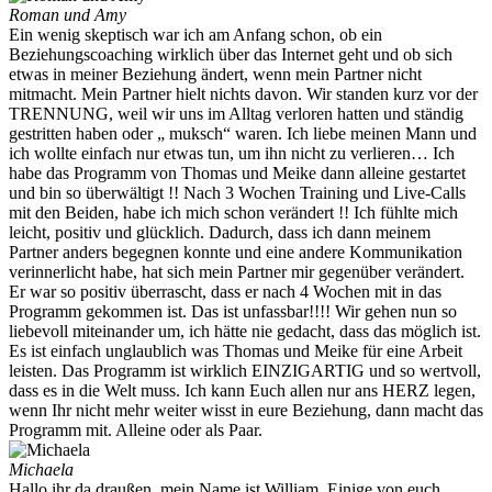
Roman und Amy
Ein wenig skeptisch war ich am Anfang schon, ob ein
Beziehungscoaching wirklich über das Internet geht und ob sich
etwas in meiner Beziehung ändert, wenn mein Partner nicht
mitmacht. Mein Partner hielt nichts davon. Wir standen kurz vor der
TRENNUNG, weil wir uns im Alltag verloren hatten und ständig
gestritten haben oder „ muksch“ waren. Ich liebe meinen Mann und
ich wollte einfach nur etwas tun, um ihn nicht zu verlieren… Ich
habe das Programm von Thomas und Meike dann alleine gestartet
und bin so überwältigt !! Nach 3 Wochen Training und Live-Calls
mit den Beiden, habe ich mich schon verändert !! Ich fühlte mich
leicht, positiv und glücklich. Dadurch, dass ich dann meinem
Partner anders begegnen konnte und eine andere Kommunikation
verinnerlicht habe, hat sich mein Partner mir gegenüber verändert.
Er war so positiv überrascht, dass er nach 4 Wochen mit in das
Programm gekommen ist. Das ist unfassbar!!!! Wir gehen nun so
liebevoll miteinander um, ich hätte nie gedacht, dass das möglich ist.
Es ist einfach unglaublich was Thomas und Meike für eine Arbeit
leisten. Das Programm ist wirklich EINZIGARTIG und so wertvoll,
dass es in die Welt muss. Ich kann Euch allen nur ans HERZ legen,
wenn Ihr nicht mehr weiter wisst in eure Beziehung, dann macht das
Programm mit. Alleine oder als Paar.
Michaela
Hallo ihr da draußen, mein Name ist William. Einige von euch